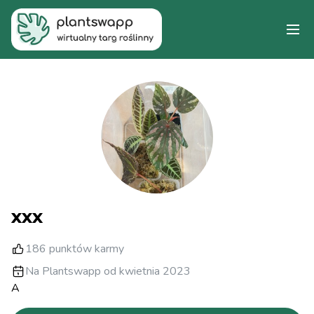
xxx
186
punktów karmy
Na Plantswapp od kwietnia 2023
A