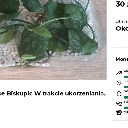
30 
lokaliz
Oko
Mons
ła
st
po
e Biskupic W trakcie ukorzeniania,
st
to