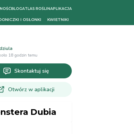
ZNOŚĆ
BLOG
ATLAS ROŚLIN
APLIKACJA
DONICZKI I OSŁONKI
KWIETNIKI
dziula
koło 18 godzin temu
Skontaktuj się
Otwórz w aplikacji
nstera Dubia