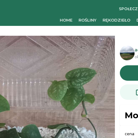
SPOŁEC
HOME
ROŚLINY
RĘKODZIEŁO
a
o
Mo
cena