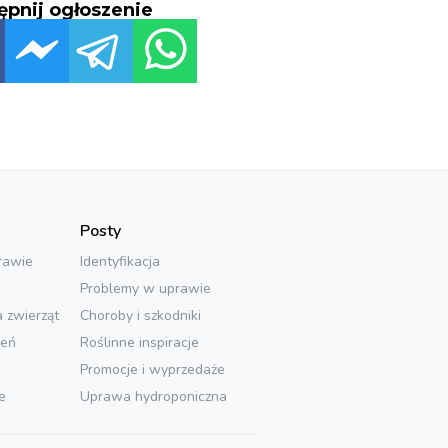
ępnij ogłoszenie
Posty
rawie
Identyfikacja
Problemy w uprawie
a zwierząt
Choroby i szkodniki
ień
Roślinne inspiracje
Promocje i wyprzedaże
e
Uprawa hydroponiczna