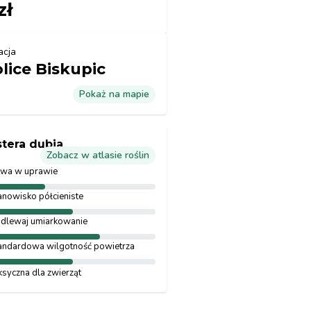
zł
acja
lice Biskupic
Pokaż na mapie
tera dubia
Zobacz w atlasie roślin
twa w uprawie
anowisko półcieniste
dlewaj umiarkowanie
andardowa wilgotność powietrza
ksyczna dla zwierząt