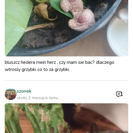
bluszcz hedera mein herz , czy mam sie bac? dlaczego
wtrosly grzybki co to za grzybki
szonek
1
około 2 miesiące temu