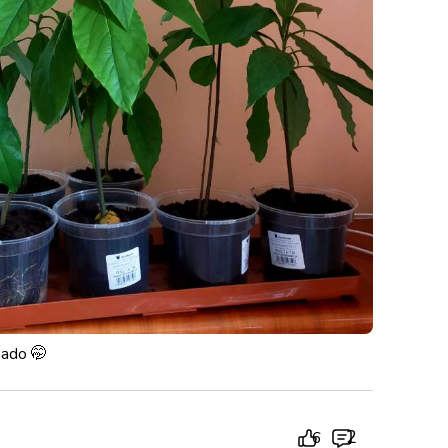
kado 🤭
2
6