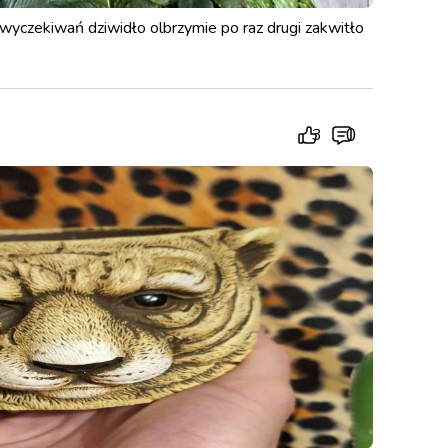
h wyczekiwań dziwidło olbrzymie po raz drugi zakwitło
0
3