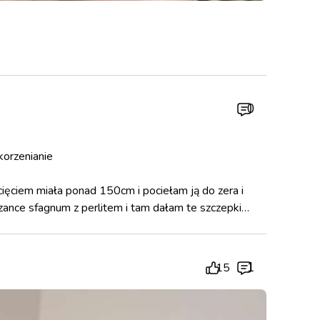
0
korzenianie
ięciem miała ponad 150cm i pociełam ją do zera i
szance sfagnum z perlitem i tam dałam te szczepki
nich patrzę a tam nawet korzenie powietrzne które
ę ukorzeniły
1
15