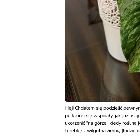
Hej! Chciałem się podzielić pewn
po której się wspinały, jak już os
ukorzenić "na górze" kiedy roślina
torebkę z wilgotną ziemią (ludzie n
posiadam). Po jakiś 2 tygodniach t