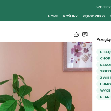
SPOŁEC
HOME
ROŚLINY
RĘKODZIEŁO
0
6
Przeglą
PIEL
CHOR
SZKO
SPRZ
ZWIE
HUMO
WYCE
PLAN