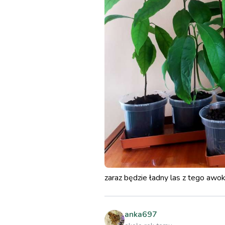
zaraz będzie ładny las z tego awo
anka697