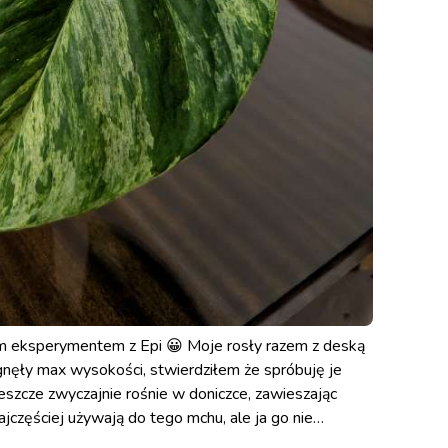
ym eksperymentem z Epi 😀 Moje rosły razem z deską
iągnęły max wysokości, stwierdziłem że spróbuję je
 jeszcze zwyczajnie rośnie w doniczce, zawieszając
ajczęściej używają do tego mchu, ale ja go nie
akie zaskoczenie! (drugie zdjęcie, porządny gruby