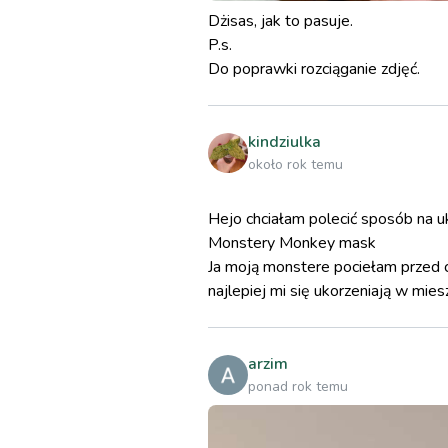
Dżisas, jak to pasuje.
P.s.
Do poprawki rozciąganie zdjęć.
kindziulka
około rok temu
Hejo chciałam polecić sposób na u
Monstery Monkey mask
Ja moją monstere pociełam przed c
najlepiej mi się ukorzeniają w mie
dałam do reklamówki i wczoraj do 
zostawiłam na wszelki wypadek si
arzim
ponad rok temu