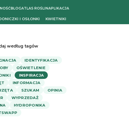
ZNOŚĆ
BLOG
ATLAS ROŚLIN
APLIKACJA
DONICZKI I OSŁONKI
KWIETNIKI
daj według tagów
ĘGNACJA
IDENTYFIKACJA
OBY
OŚWIETLENIE
DNIKI
INSPIRACJA
ĘT
INFORMACJA
RZĘTA
SZUKAM
OPINIA
R
WYPRZEDAŻ
NA
HYDROPONIKA
TSWAPP