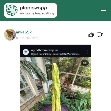
anka697
2
6
około rok temu