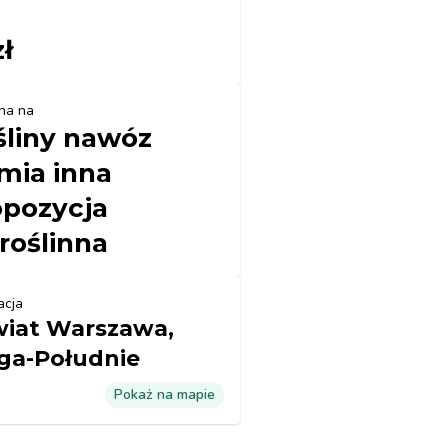
zł
na na
śliny nawóz
mia inna
opozycja
roślinna
acja
iat Warszawa,
ga-Południe
Pokaż na mapie