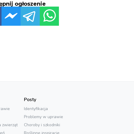
ępnij ogłoszenie
Posty
rawie
Identyfikacja
Problemy w uprawie
a zwierząt
Choroby i szkodniki
ień
Roślinne inspiracje