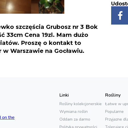
Udost
zewko szczęścia Grubosz nr 3 Bok
ć 33cm Cena 19zl. Mam dużo
iatów. Proszę o kontakt to
r w Warszawie na Gocławiu.
Linki
Rośliny
Rośliny kolekcjonerskie
Łatwe w up
Wymiana roślin
Popularne
Oddam za darmo
Przyjazne dl
Polityka prywatności
Tolerujące c