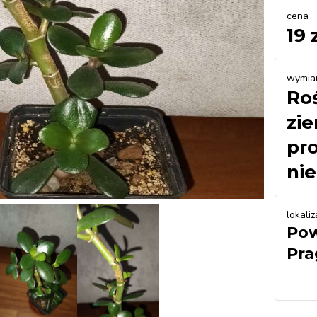
cena
19 
wymia
Ro
zie
pr
nie
lokaliz
Pow
Pra