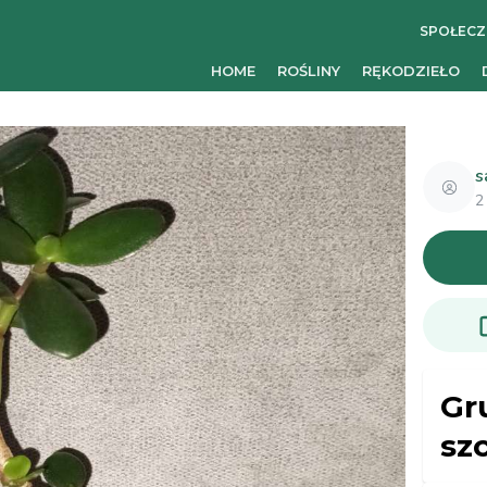
SPOŁEC
HOME
ROŚLINY
RĘKODZIEŁO
s
2
Gr
sz