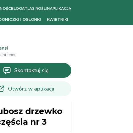
ZNOŚĆ
BLOG
ATLAS ROŚLIN
APLIKACJA
DONICZKI I OSŁONKI
KWIETNIKI
ansi
 dni temu
Skontaktuj się
Otwórz w aplikacji
ubosz drzewko
częścia nr 3