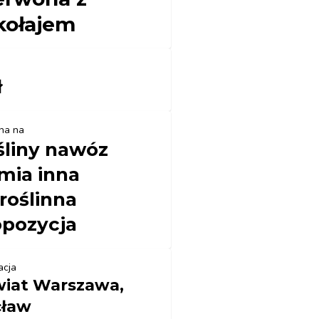
kołajem
ł
na na
śliny nawóz
mia inna
roślinna
opozycja
acja
iat Warszawa,
cław