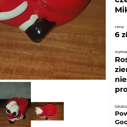
Mi
cena
6 z
wymia
Ro
zie
nie
pr
lokaliz
Pow
Go