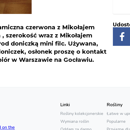
Udost
ramiczna czerwona z Mikołajem
m , szerokość wraz z Mikołajem
d doniczką mini filc. Używana,
oniczek, osłonek proszę o kontakt
biór w Warszawie na Gocławiu.
Linki
Rośliny
Rośliny kolekcjonerskie
Łatwe w up
Wymiana roślin
Popularne
Oddam za darmo
Przyjazne dl