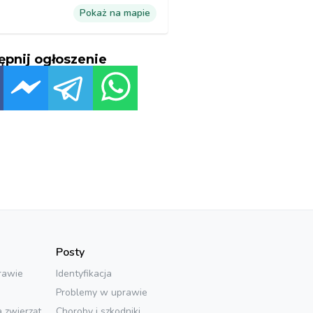
Pokaż na mapie
ępnij ogłoszenie
Posty
rawie
Identyfikacja
Problemy w uprawie
a zwierząt
Choroby i szkodniki