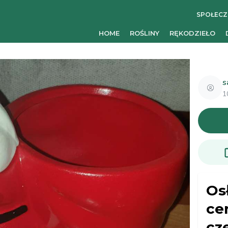
SPOŁEC
HOME
ROŚLINY
RĘKODZIEŁO
s
1
Os
ce
cz