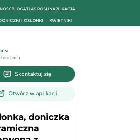
ZNOŚĆ
BLOG
ATLAS ROŚLIN
APLIKACJA
DONICZKI I OSŁONKI
KWIETNIKI
ansi
0 dni temu
Skontaktuj się
Otwórz w aplikacji
łonka, doniczka
ramiczna
erwona z