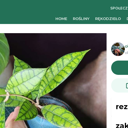
SPOŁEC
HOME
ROŚLINY
RĘKODZIEŁO
o
o
re
za