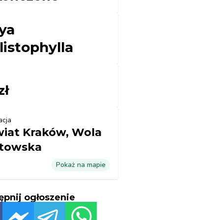
ya
listophylla
zł
acja
iat Kraków, Wola
towska
Pokaż na mapie
ępnij ogłoszenie