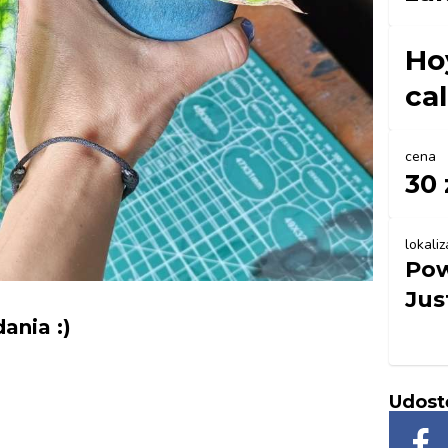
Ho
cal
cena
30 
lokaliz
Pow
Jus
dania :)
Udost