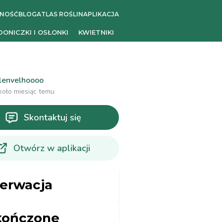
ZNOŚĆ
BLOG
ATLAS ROŚLIN
APLIKACJA
DONICZKI I OSŁONKI
KWIETNIKI
lenvelhoooo
koło miesiąc temu
Skontaktuj się
Otwórz w aplikacji
zerwacja
kończone