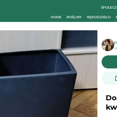
SPOŁEC
HOME
ROŚLINY
RĘKODZIEŁO
j
o
Do
kw