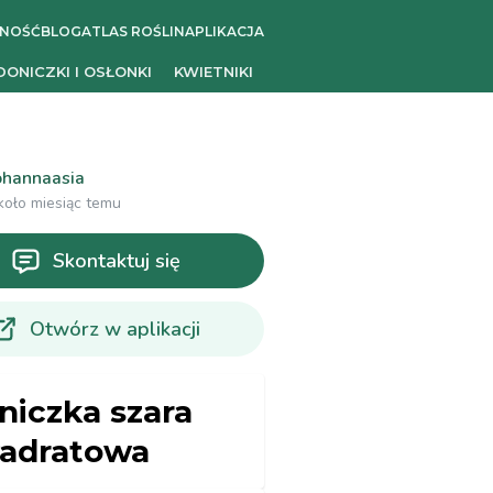
ZNOŚĆ
BLOG
ATLAS ROŚLIN
APLIKACJA
DONICZKI I OSŁONKI
KWIETNIKI
ohannaasia
koło miesiąc temu
Skontaktuj się
Otwórz w aplikacji
niczka szara
adratowa