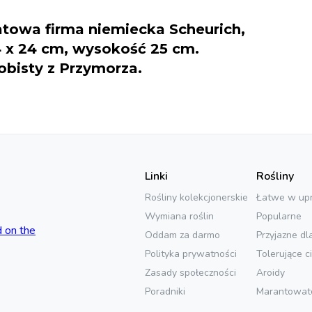
towa firma niemiecka Scheurich,
4 x 24 cm, wysokość 25 cm.
obisty z Przymorza.
Linki
Rośliny
Rośliny kolekcjonerskie
Łatwe w up
Wymiana roślin
Popularne
Oddam za darmo
Przyjazne dl
Polityka prywatności
Tolerujące c
Zasady społeczności
Aroidy
Poradniki
Marantowat