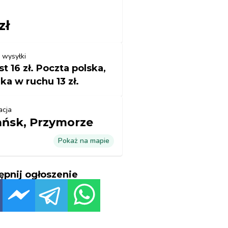
zł
 wysyłki
st 16 zł. Poczta polska,
ka w ruchu 13 zł.
acja
ńsk, Przymorze
Pokaż na mapie
ępnij ogłoszenie