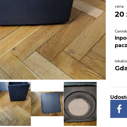
cena
20 
Cennik
Inpo
pacz
lokaliz
Gda
Udost