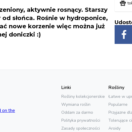
to
rzeniony, aktywnie rosnący. Starszy
y od słońca. Rośnie w hydroponice,
Udost
zać nowe korzenie więc można już
j doniczki :)
Linki
Rośliny
Rośliny kolekcjonerskie
Łatwe w up
Wymiana roślin
Popularne
Oddam za darmo
Przyjazne dl
Polityka prywatności
Tolerujące c
Zasady społeczności
Aroidy