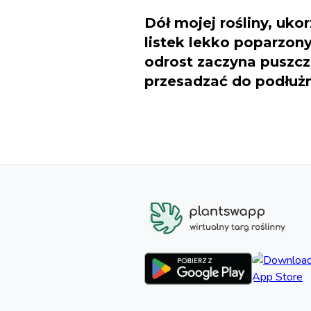
Dół mojej rośliny, uko
listek lekko poparzon
odrost zaczyna puszc
przesadzać do podłużne