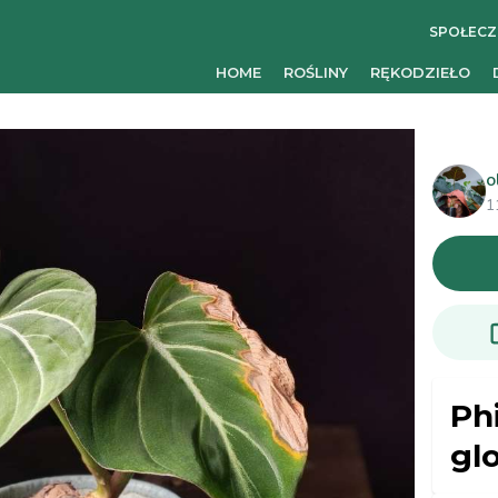
SPOŁEC
HOME
ROŚLINY
RĘKODZIEŁO
o
1
Ph
gl