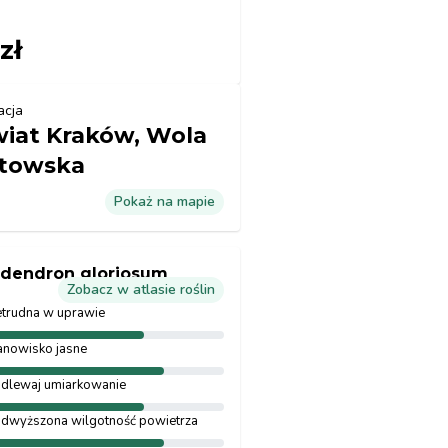
zł
acja
iat Kraków, Wola
towska
Pokaż na mapie
odendron gloriosum
Zobacz w atlasie roślin
etrudna w uprawie
anowisko jasne
dlewaj umiarkowanie
dwyższona wilgotność powietrza