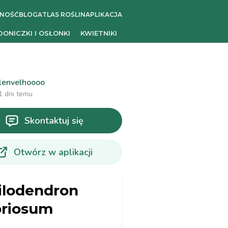
ZNOŚĆ
BLOG
ATLAS ROŚLIN
APLIKACJA
DONICZKI I OSŁONKI
KWIETNIKI
lenvelhoooo
1 dni temu
Skontaktuj się
Otwórz w aplikacji
ilodendron
oriosum