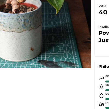
cena
40 
lokaliz
Pow
Jus
Phil
ni
st
po
po