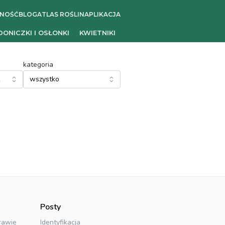
ZNOŚĆ
BLOG
ATLAS ROŚLIN
APLIKACJA
DONICZKI I OSŁONKI
KWIETNIKI
kategoria
Posty
rawie
Identyfikacja