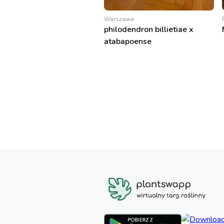
Warszawa
philodendron billietiae x
atabapoense