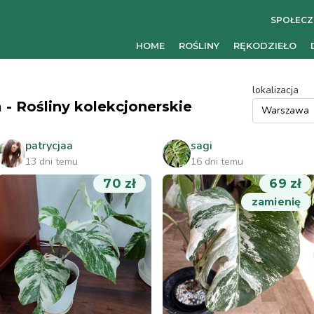
SPOŁEC
HOME
ROŚLINY
RĘKODZIEŁO
lokalizacja
 Rośliny kolekcjonerskie
patrycjaa
sagi
13 dni temu
16 dni temu
70 zł
69 zł
zamienię