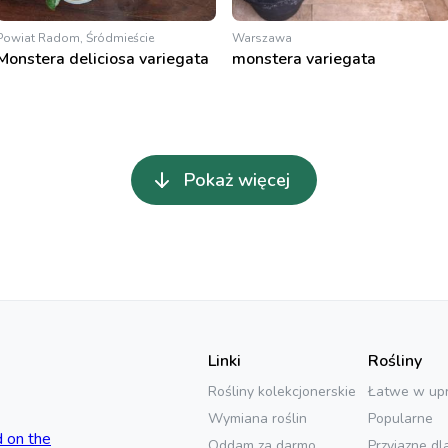
Powiat Radom, Śródmieście
Warszawa
Monstera deliciosa variegata
monstera variegata
Pokaż więcej
Linki
Rośliny
Rośliny kolekcjonerskie
Łatwe w up
Wymiana roślin
Popularne
Oddam za darmo
Przyjazne dl