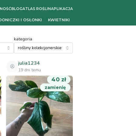
ZNOŚĆ
BLOG
ATLAS ROŚLIN
APLIKACJA
DONICZKI I OSŁONKI
KWIETNIKI
kategoria
julia1234
19 dni temu
40 zł
zamienię