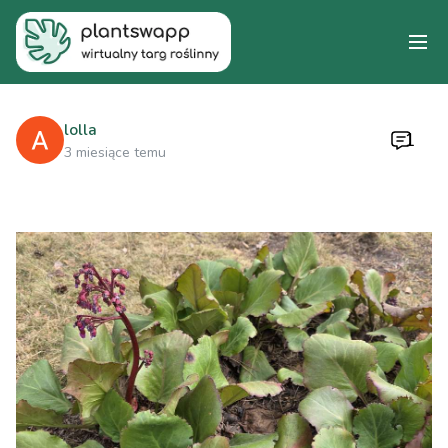
lolla
1
3 miesiące temu