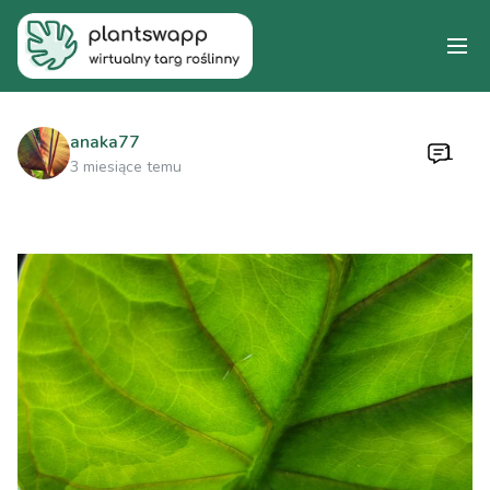
anaka77
1
3 miesiące temu