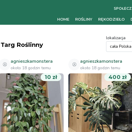
SPOŁEC
HOME
ROŚLINY
RĘKODZIEŁO
lokalizacja
Targ Roślinny
agnieszkamonstera
agnieszkamonstera
około 18 godzin temu
około 18 godzin temu
10 zł
400 zł