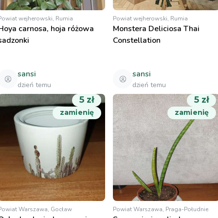
Powiat wejherowski, Rumia
Powiat wejherowski, Rumia
Hoya carnosa, hoja różowa
Monstera Deliciosa Thai
sadzonki
Constellation
sansi
sansi
dzień temu
dzień temu
5 zł
5 zł
zamienię
zamienię
Powiat Warszawa, Gocław
Powiat Warszawa, Praga-Południe