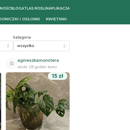
ZNOŚĆ
BLOG
ATLAS ROŚLIN
APLIKACJA
DONICZKI I OSŁONKI
KWIETNIKI
kategoria
agnieszkamonstera
około 18 godzin temu
15 zł