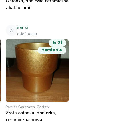
Osłonka, doniczka ceramiczna
z kaktusami
sansi
dzień temu
6 zł
zamienię
Powiat Warszawa, Gocław
Złota osłonka, doniczka,
ceramiczna nowa