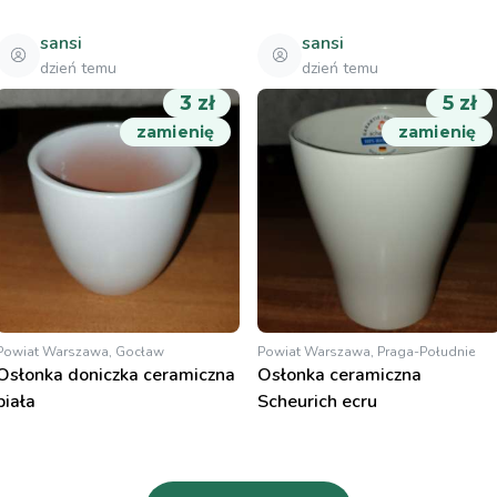
sansi
sansi
dzień temu
dzień temu
3 zł
5 zł
zamienię
zamienię
Powiat Warszawa, Gocław
Powiat Warszawa, Praga-Południe
Osłonka doniczka ceramiczna
Osłonka ceramiczna
biała
Scheurich ecru