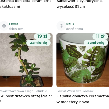
Osłonka doniczka ceramiczna
Sansewieria cylindryczna,
z kaktusami
wysokość 32cm
sansi
sansi
dzień temu
dzień temu
19 zł
11 zł
zamienię
zamienię
Powiat Warszawa, Praga-Południe
Powiat Warszawa, Gocław
Grubosz drzewko szczęścia nr
Osłonka doniczka ceramiczna
3
w monstery, nowa