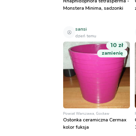
Rhaphidophora tetrasperma -
Monstera Minima, sadzonki
sansi
dzień temu
10 zł
zamienię
Powiat Warszawa, Gocław
Osłonka ceramiczna Cermax
kolor fuksja