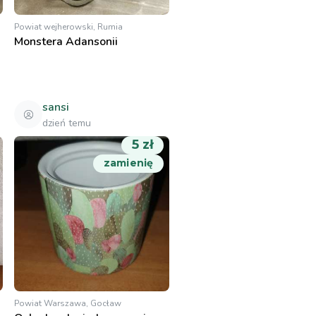
Powiat wejherowski, Rumia
Monstera Adansonii
sansi
dzień temu
5 zł
zamienię
Powiat Warszawa, Gocław