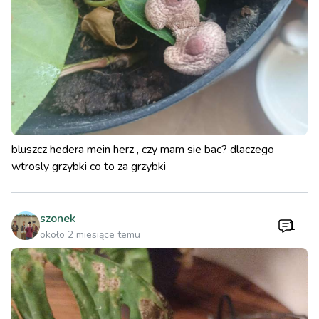
bluszcz hedera mein herz , czy mam sie bac? dlaczego
wtrosly grzybki co to za grzybki
szonek
1
około 2 miesiące temu